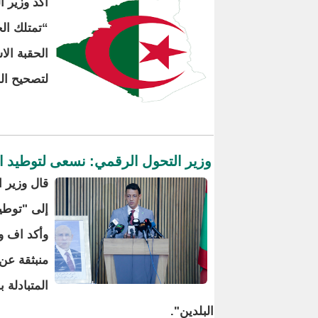
أكد وزير ا
“تمتلك ال
الحقبة ال
لتصحيح الم
وزير التحول الرقمي: نسعى لتوطيد ال
قال وزير 
إلى "توطيد
وأكد اف ول
منبثقة عن
المتبادلة 
البلدين".