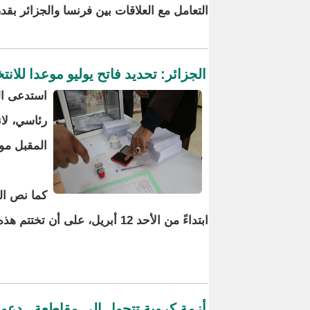
التعامل مع العلاقات بين فرنسا والجزائر بقد
الجزائر: تحديد فاتح يوليو موعدا للانت
استدعى ال
المقبل موع
كما نص الم
ابتداءً من الأحد 12 أبريل، على أن تختتم هذه العملية يوم الأحد 26 أبريل.
أزمة كروية تتحول إلى مقاطعة.. دعوا