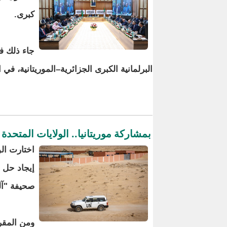
كبرى.
جاء ذلك في
البرلمانية الكبرى الجزائرية–الموريتانية، 
بمشاركة موريتانيا.. الولايات المتحد
اختارت الو
إيجاد حل 
صحيفة "آل
ومن المقر